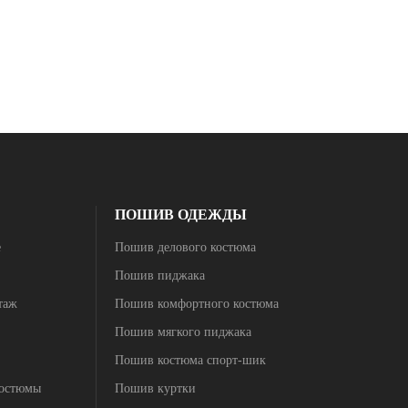
ПОШИВ ОДЕЖДЫ
е
Пошив делового костюма
Пошив пиджака
таж
Пошив комфортного костюма
Пошив мягкого пиджака
Пошив костюма спорт-шик
костюмы
Пошив куртки