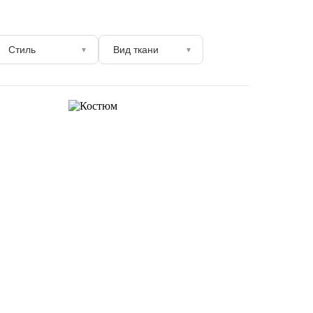
Стиль
Вид ткани
▼
▼