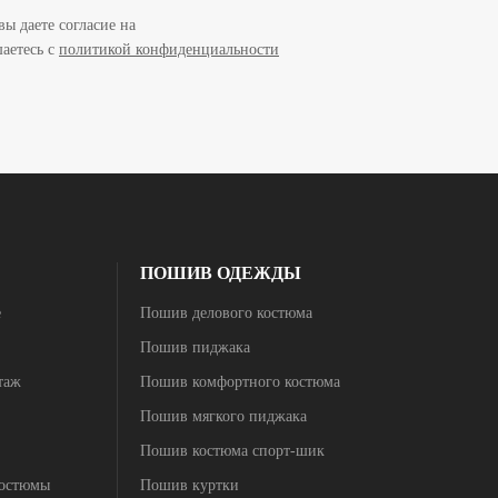
ы даете согласие на
аетесь c
политикой конфиденциальности
ПОШИВ ОДЕЖДЫ
е
Пошив делового костюма
Пошив пиджака
таж
Пошив комфортного костюма
Пошив мягкого пиджака
Пошив костюма спорт-шик
костюмы
Пошив куртки