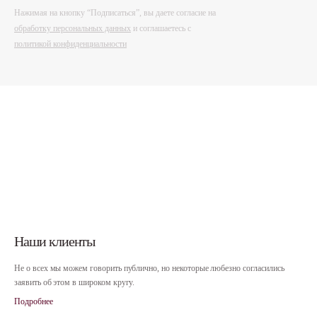
Нажимая на кнопку “Подписаться”, вы даете согласие на
обработку персональных данных
и соглашаетесь c
политикой конфиденциальности
Наши клиенты
Не о всех мы можем говорить публично,
но некоторые любезно
согласились
заявить об этом в широком кругу.
Подробнее